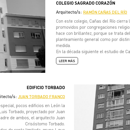
COLEGIO SAGRADO CORAZÓN
Arquitecto/s:
RAMÓN CAÑAS DEL RÍO
Con este colegio, Cañas del Río cierra
promovidos por congregaciones religios
hace con brillantez, porque se trata d
planteamiento general como por distin
medida.
En la década siguiente el estudio de C
LEER MÁS
EDIFICIO TORBADO
itecto/s:
JUAN TORBADO FRANCO
pecial, pocos edificios en León la
Luis Torbado, proyectado por Juan
padre de ambos, el arquitecto Juan
Crisóstomo Torbado.
endas de renta limitada, grupo I, que