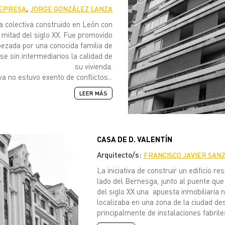
,
REPRESA
JORGE GONZÁLEZ LANZA
nda colectiva construido en León con
 mitad del siglo XX. Fue promovido
bezada por una conocida familia de
se sin intermediarios la calidad de
su vivienda.
iva no estuvo exento de conflictos...
LEER MÁS
CASA DE D. VALENTÍN
Arquitecto/s:
FRANCISCO JAVIER SAN
La iniciativa de construir un edificio re
lado del Bernesga, junto al puente que
del siglo XX una apuesta inmobiliaria 
localizaba en una zona de la ciudad de
principalmente de instalaciones fabriles