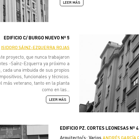
LEER MÁS
EDIFICIO C/ BURGO NUEVO Nº 5
,
ISIDORO SÁINZ-EZQUERRA ROJAS
ste proyecto, que nunca trabajaron
ntes -Saínz-Ezquerra ya próximo a
-, cada una imbuida de sus propios
positivos, funcionales y técnicos.
el más veterano, tanto en la planta
como en las...
LEER MÁS
EDIFICIO PZ. CORTES LEONESAS Nº 4
Arquitecto/s: Varios
ANDRÉS GARCÍA 