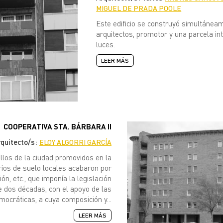
MIGUEL DE PRADA POOLE
Este edificio se construyó simultáneam
arquitectos, promotor y una parcela i
luces.
LEER MÁS
COOPERATIVA STA. BÁRBARA II
rquitecto/s:
ELOY ALGORRI GARCÍA
llos de la ciudad promovidos en la
arios de suelo locales acabaron por
ón, etc., que imponía la legislación
te dos décadas, con el apoyo de las
ocráticas, a cuya composición y...
LEER MÁS