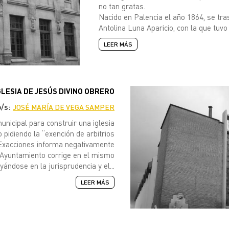
no tan gratas.
Nacido en Palencia el año 1864, se tr
Antolina Luna Aparicio, con la que tuvo d
LEER MÁS
GLESIA DE JESÚS DIVINO OBRERO
o/s:
JOSÉ MARÍA DE VEGA SAMPER
municipal para construir una iglesia
o pidiendo la “exención de arbitrios
 Exacciones informa negativamente
l Ayuntamiento corrige en el mismo
yándose en la jurisprudencia y el...
LEER MÁS