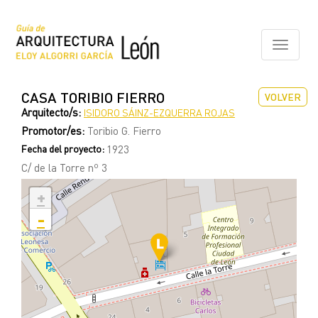
Pasar
al
contenido
Toggle
principal
navigati
CASA TORIBIO FIERRO
VOLVER
Arquitecto/s:
ISIDORO SÁINZ-EZQUERRA ROJAS
Promotor/es:
Toribio G. Fierro
Fecha del proyecto:
1923
C/ de la Torre nº 3
+
-