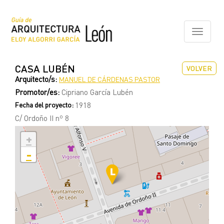
Pasar
al
contenido
Toggle
principal
navigati
CASA LUBÉN
VOLVER
Arquitecto/s:
MANUEL DE CÁRDENAS PASTOR
Promotor/es:
Cipriano García Lubén
Fecha del proyecto:
1918
C/ Ordoño II nº 8
+
-