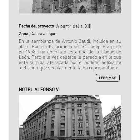
Fecha del proyecto:
A partir del s. XIII
Casco antiguo
Zona:
En la semblanza de Antonio Gaudí, incluida en su
libro “Homenots, primera sèrie”, Josep Pla pinta
en 1958 una optimista estampa de la ciudad de
León. Pero a la vez destaca la paradoja en la que
está sumida, atenazada por el poderío asfixiante
del icono que secularmente la ha representado:
SOBRE
LEER MÁS
CATEDRAL
DE
HOTEL ALFONSO V
SANTA
MARÍA
DE
REGLA