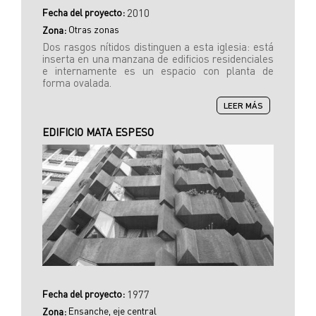
Fecha del proyecto:
2010
Otras zonas
Zona:
Dos rasgos nítidos distinguen a esta iglesia: está
inserta en una manzana de edificios residenciales
e internamente es un espacio con planta de
forma ovalada.
SOBRE
LEER MÁS
IGLESIA
PARROQUIAL
EDIFICIO MATA ESPESO
DE
SAN
JUAN
DE
REGLA
Fecha del proyecto:
1977
Ensanche, eje central
Zona: