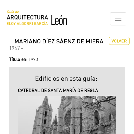
Pasar
al
contenido
Toggle
principal
navigati
MARIANO DÍEZ SÁENZ DE MIERA
VOLVER
1947 -
Título en:
1973
Edificios en esta guía:
CATEDRAL DE SANTA MARÍA DE REGLA