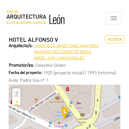
Pasar
al
contenido
Toggle
principal
navigati
HOTEL ALFONSO V
VOLVER
Arquitecto/s:
FRANCISCO JAVIER SANZ MARTÍNEZ
MARIANO DÍEZ SÁENZ DE MIERA
ÁNGEL SAN JUAN MORALES
Promotor/es:
Celestino Oliden.
Fecha del proyecto:
1925 (proyecto inicial) / 1993 (reforma)
Avda. Padre Isla nº 1
+
-