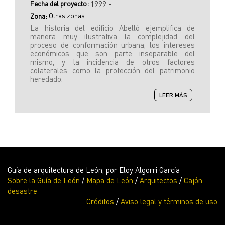
Fecha del proyecto:
1999 -
Otras zonas
Zona:
La historia del edificio Abelló ejemplifica de
manera muy ilustrativa la complejidad del
proceso de conformación urbana, los intereses
económicos que son parte inseparable del
mismo, y la incidencia de otros factores
colaterales como la protección del patrimonio
heredado.
SOBRE
LEER MÁS
EDIFICIO
ABELLÓ
Guía de arquitectura de León, por Eloy Algorri García
Sobre la Guía de León
/
Mapa de León
/
Arquitectos
/
Cajón
desastre
Créditos
/
Aviso legal y términos de uso