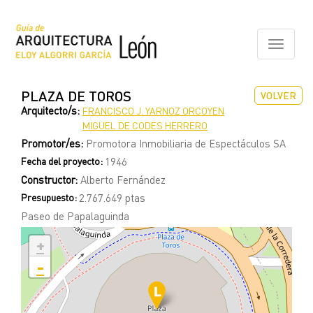
Pasar
al
contenido
Toggle
principal
navigati
PLAZA DE TOROS
VOLVER
Arquitecto/s:
FRANCISCO J. YARNOZ ORCOYEN
MIGUEL DE CODES HERRERO
Promotor/es:
Promotora Inmobiliaria de Espectáculos SA
Fecha del proyecto:
1946
Constructor:
Alberto Fernández
Presupuesto:
2.767.649 ptas
Paseo de Papalaguinda
+
-