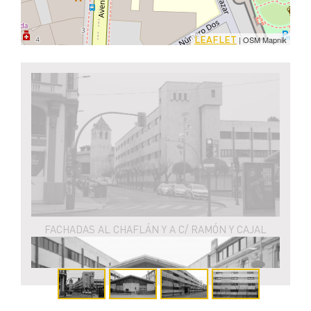
LEAFLET
| OSM Mapnik
FACHADAS AL CHAFLÁN Y A C/ RAMÓN Y CAJAL