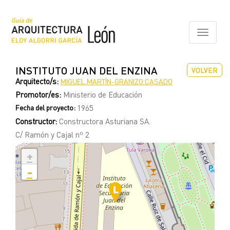
Pasar
al
contenido
Toggle
principal
navigati
INSTITUTO JUAN DEL ENZINA
VOLVER
Arquitecto/s:
MIGUEL MARTÍN-GRANIZO CASADO
Promotor/es:
Ministerio de Educación
Fecha del proyecto:
1965
Constructor:
Constructora Asturiana SA.
C/ Ramón y Cajal nº 2
+
-