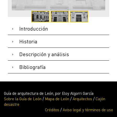
Introducción
Historia
Descripción y análisis
FACHADA (PARCIAL 1)
Bibliografía
Guía de arquitectura de León, por Eloy Algorri García
Sobre la Guía de León
/
Mapa de León
/
Arquitectos
/
Cajón
desastre
Créditos
/
Aviso legal y términos de uso