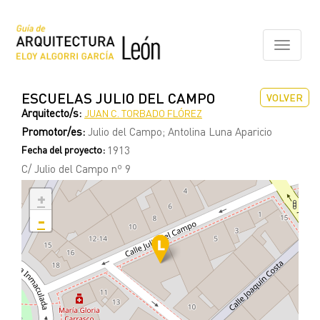
Pasar
al
contenido
Toggle
principal
navigati
ESCUELAS JULIO DEL CAMPO
VOLVER
Arquitecto/s:
JUAN C. TORBADO FLÓREZ
Promotor/es:
Julio del Campo; Antolina Luna Aparicio
Fecha del proyecto:
1913
C/ Julio del Campo nº 9
+
-