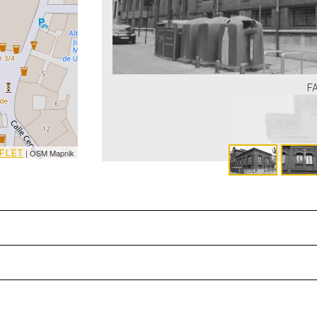
F
FLET
| OSM Mapnik