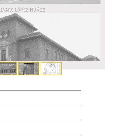
 ÁLVARO LÓPEZ NÚÑEZ
PEZ NÚÑEZ Y C/ MARIANO ANDRÉS