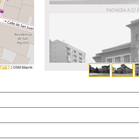
FACHADA A C/
FLET
| OSM Mapnik
FACHADAS A C/ ÁLVARO LÓ