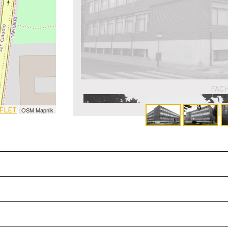
FACH
FLET
| OSM Mapnik