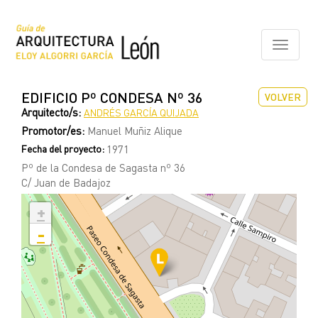
Pasar
al
contenido
Toggle
principal
navigati
EDIFICIO Pº CONDESA Nº 36
VOLVER
Arquitecto/s:
ANDRÉS GARCÍA QUIJADA
Promotor/es:
Manuel Muñiz Alique
Fecha del proyecto:
1971
Pº de la Condesa de Sagasta nº 36
C/ Juan de Badajoz
+
-