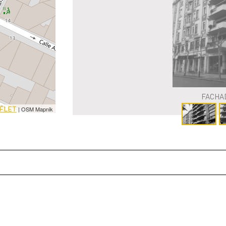
FACHA
FLET
| OSM Mapnik