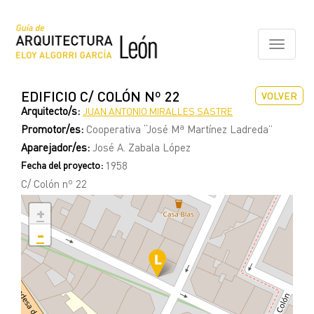
Pasar
al
contenido
Toggle
principal
navigati
EDIFICIO C/ COLÓN Nº 22
VOLVER
Arquitecto/s:
JUAN ANTONIO MIRALLES SASTRE
Promotor/es:
Cooperativa “José Mª Martínez Ladreda”
Aparejador/es:
José A. Zabala López
Fecha del proyecto:
1958
C/ Colón nº 22
+
-