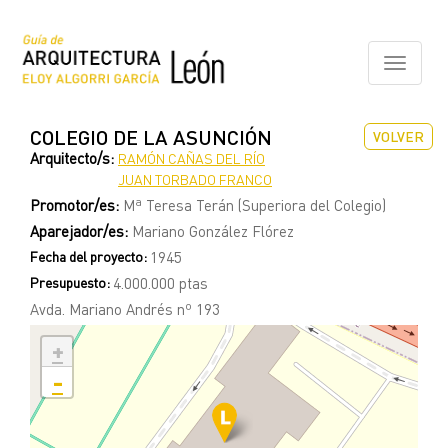
Pasar
al
contenido
Toggle
principal
navigati
COLEGIO DE LA ASUNCIÓN
VOLVER
Arquitecto/s:
RAMÓN CAÑAS DEL RÍO
JUAN TORBADO FRANCO
Promotor/es:
Mª Teresa Terán (Superiora del Colegio)
Aparejador/es:
Mariano González Flórez
Fecha del proyecto:
1945
Presupuesto:
4.000.000 ptas
Avda. Mariano Andrés nº 193
+
-