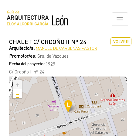
Pasar
al
contenido
Toggle
principal
navigati
CHALET C/ ORDOÑO II Nº 24
VOLVER
Arquitecto/s:
MANUEL DE CÁRDENAS PASTOR
Promotor/es:
Srs. de Vázquez
Fecha del proyecto:
1929
C/ Ordoño II nº 24
+
-