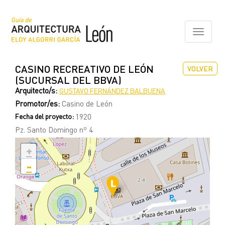
Pasar
al
contenido
Toggle
principal
navigati
CASINO RECREATIVO DE LEÓN
VOLVER
(SUCURSAL DEL BBVA)
Arquitecto/s:
GUSTAVO FERNÁNDEZ BALBUENA
Promotor/es:
Casino de León
Fecha del proyecto:
1920
Pz. Santo Domingo nº 4
+
-