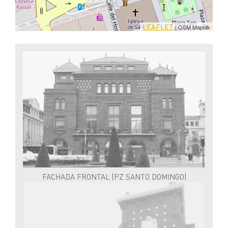
LEAFLET
| OSM Mapnik
FACHADA FRONTAL (PZ SANTO DOMINGO)