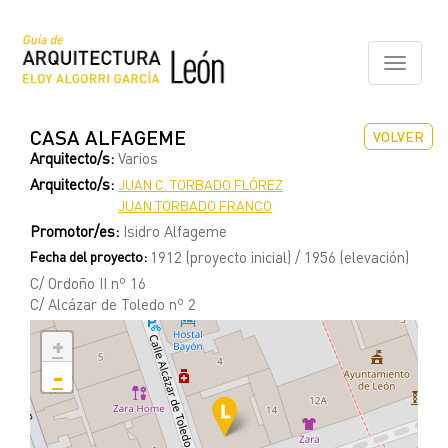
Pasar
al
contenido
Toggle
principal
navigati
CASA ALFAGEME
VOLVER
Arquitecto/s:
Varios
Arquitecto/s:
JUAN C. TORBADO FLÓREZ
JUAN TORBADO FRANCO
Promotor/es:
Isidro Alfageme
Fecha del proyecto:
1912 (proyecto inicial) / 1956 (elevación)
C/ Ordoño II nº 16
C/ Alcázar de Toledo nº 2
+
-