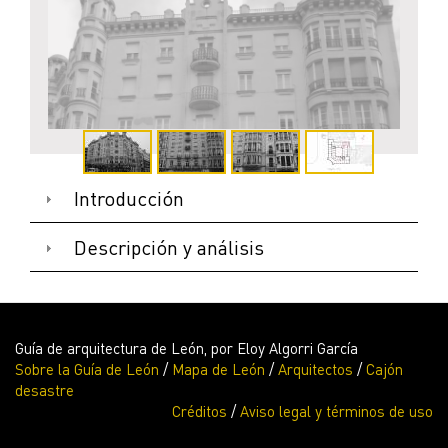
Introducción
Descripción y análisis
Guía de arquitectura de León, por Eloy Algorri García
Sobre la Guía de León
/
Mapa de León
/
Arquitectos
/
Cajón
FACHADA A C/ ORDOÑO II
desastre
Créditos
/
Aviso legal y términos de uso