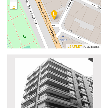
-
LEAFLET
| OSM Mapnik