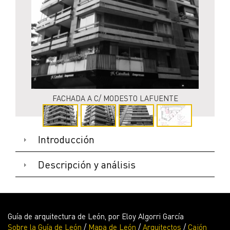
FACHADA A C/ MODESTO LAFUENTE
Introducción
Descripción y análisis
Guía de arquitectura de León, por Eloy Algorri García
Sobre la Guía de León
/
Mapa de León
/
Arquitectos
/
Cajón