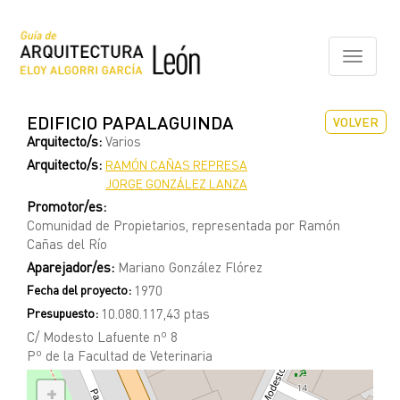
Pasar
al
contenido
Toggle
principal
navigati
EDIFICIO PAPALAGUINDA
VOLVER
Arquitecto/s:
Varios
Arquitecto/s:
RAMÓN CAÑAS REPRESA
JORGE GONZÁLEZ LANZA
Promotor/es:
Comunidad de Propietarios, representada por Ramón
Cañas del Río
Aparejador/es:
Mariano González Flórez
Fecha del proyecto:
1970
Presupuesto:
10.080.117,43 ptas
C/ Modesto Lafuente nº 8
Pº de la Facultad de Veterinaria
+