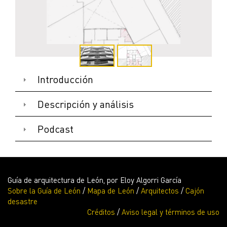
Introducción
Descripción y análisis
Podcast
PLANTA ESQUEMÁTICA
Guía de arquitectura de León, por Eloy Algorri García
Sobre la Guía de León
/
Mapa de León
/
Arquitectos
/
Cajón
desastre
Créditos
/
Aviso legal y términos de uso