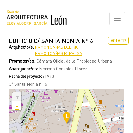
Pasar
al
contenido
Toggle
principal
navigati
EDIFICIO C/ SANTA NONIA Nº 6
VOLVER
Arquitecto/s:
RAMÓN CAÑAS DEL RÍO
RAMÓN CAÑAS REPRESA
Promotor/es:
Cámara Oficial de la Propiedad Urbana
Aparejador/es:
Mariano González Flórez
Fecha del proyecto:
1960
C/ Santa Nonia nº 6
+
-