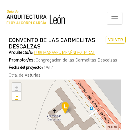
Pasar
al
contenido
Toggle
principal
navigati
CONVENTO DE LAS CARMELITAS
VOLVER
DESCALZAS
Arquitecto/s:
LUIS MASAVEU MENÉNDEZ-PIDAL
Promotor/es:
Congregación de las Carmelitas Descalzas
Fecha del proyecto:
1962
Ctra. de Asturias
+
-