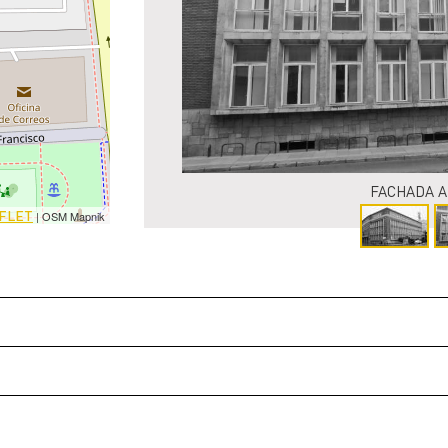
FACHADA A 
FLET
| OSM Mapnik