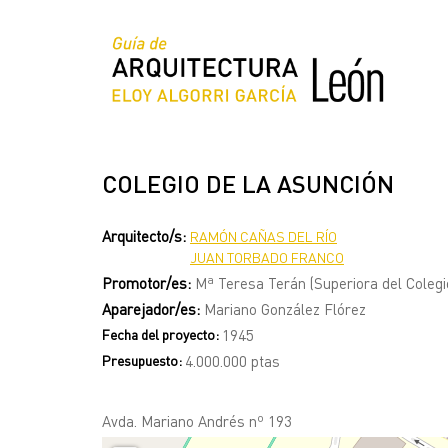
Pasar
al
contenido
principal
COLEGIO DE LA ASUNCIÓN
Arquitecto/s:
RAMÓN CAÑAS DEL RÍO
JUAN TORBADO FRANCO
Promotor/es:
Mª Teresa Terán (Superiora del Colegi
Aparejador/es:
Mariano González Flórez
Fecha del proyecto:
1945
Presupuesto:
4.000.000 ptas
Avda. Mariano Andrés nº 193