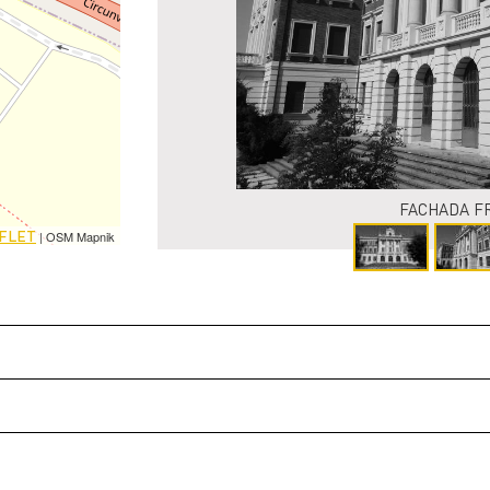
FACHADA F
FLET
| OSM Mapnik